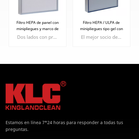
Filtro HEPA de panel con
Filtro HEPA / ULPA de
minipliegues y marco de
minipliegues tipo gel con
borde afilado
buen sellado
Dos lados con protector facial de epoxi para proteger el medio filtrante.
El mejor socio del marco de filo de cuchillo, rendimiento de sellado más efectivo y eficiente.
APRENDE
APRENDE
MÁS
MÁS
Estamos en línea 7*24 horas para responder a todas tus
preguntas.