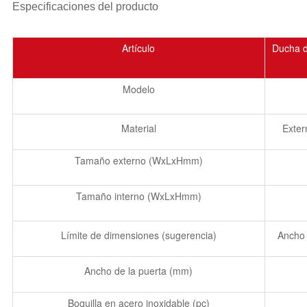
Especificaciones del producto
Artículo
Ducha d
Modelo
Material
Exter
Tamaño externo (WxLxHmm)
Tamaño interno (WxLxHmm)
Límite de dimensiones (sugerencia)
Ancho 
Ancho de la puerta (mm)
Boquilla en acero inoxidable (pc)