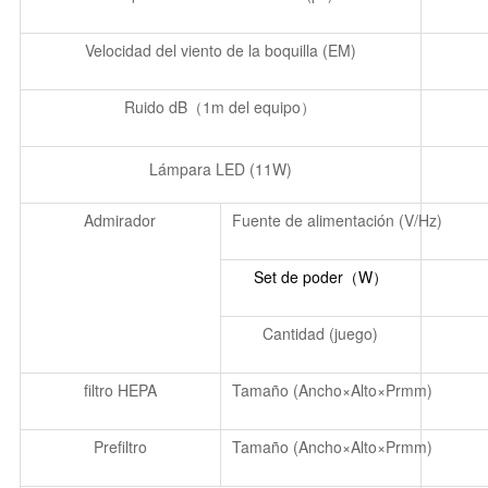
Velocidad del viento de la boquilla (
EM
)
Ruido dB（1m del equipo）
Lámpara LED (11W)
Admirador
Fuente de alimentación (V/Hz)
Set de poder
（
W
）
Cantidad (juego)
filtro HEPA
Tamaño (Ancho×Alto×Prmm)
Prefiltro
Tamaño (Ancho×Alto×Prmm)