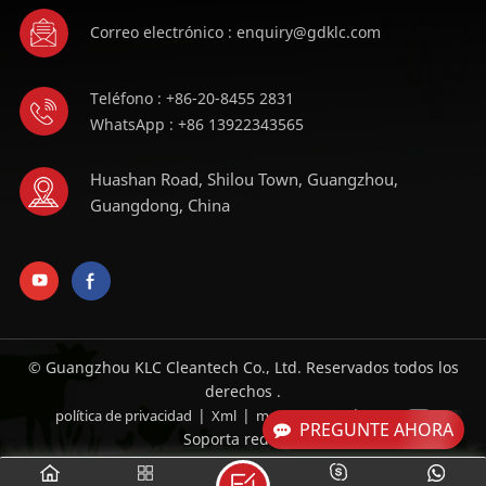
Correo electrónico : enquiry@gdklc.com
Teléfono : +86-20-8455 2831
WhatsApp : +86 13922343565
Huashan Road, Shilou Town, Guangzhou,
Guangdong, China
© Guangzhou KLC Cleantech Co., Ltd. Reservados todos los
derechos .
|
|
|
política de privacidad
Xml
mapa del sitio
Blog
PREGUNTE AHORA
Soporta red IPv6