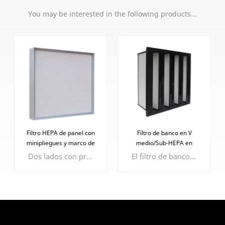
You may be interested in the following products...
Filtro HEPA de panel con
Filtro de banco en V
minipliegues y marco de
medio/Sub-HEPA en
borde afilado
marco de plástico
Dos lados con protector facial de epoxi para proteger el medio filtrante.
El filtro de banco en V ofrece ventajas como mayor superficie, alta capacidad de retención de polvo, baja resistencia al flujo de aire y eficiencia personalizable.