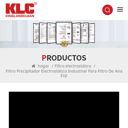
PRODUCTOS
hogar
/
Filtro electrostático
/
Filtro Precipitador Electrostático Industrial Para Filtro De Aire
Esp