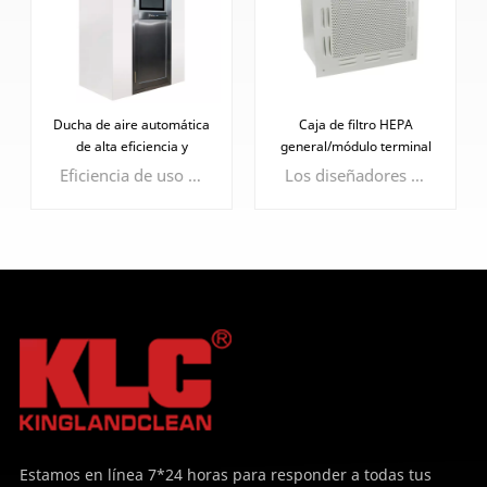
Caja de filtro HEPA
Sala limpia modular ISO
general/módulo terminal
5/ISO 6/ISO 7
HEPA
Los diseñadores diseñaron cuidadosamente la placa difusora para garantizar que la velocidad del chorro de aire evite que el producto cree corrientes parásitas.
Las salas modulares se pueden montar, desmontar y reubicar.
APRENDE
APRENDE
MÁS
MÁS
Estamos en línea 7*24 horas para responder a todas tus