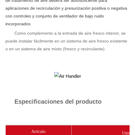
de tratamiento de aire deberá ser autosuficiente para 
aplicaciones de recirculación y presurización positiva o negativa 
con controles y conjunto de ventilador de bajo ruido 
incorporados.
Como complemento a la entrada de aire fresco interior, se 
puede instalar fácilmente en un sistema de aire fresco existente 
o en un sistema de aire mixto (fresco y recirculante).
Especificaciones del producto
Artículo
Unidad 