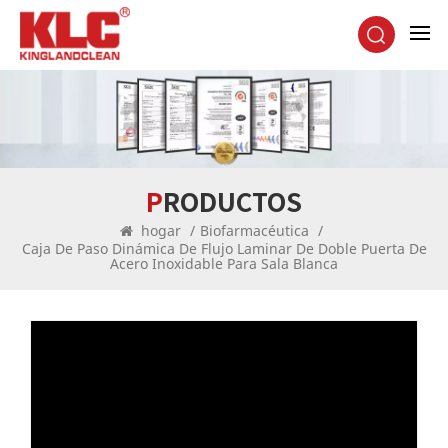
PRODUCTOS
hogar
/
Biofarmacéutica
/
Caja De Paso Dinámica De Flujo Laminar De Doble Puerta De
Acero Inoxidable Para Sala Blanca