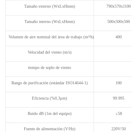
Tamaño externo (WxLxHmm)
790x570x1100
Tamaño interno (WxLxHmm)
500x500x500
Volumen de aire nominal del área de trabajo (m³/h)
400
Velocidad del viento (m/s)
tiempo de soplo de viento
Rango de purificación (estándar ISO14644-1)
100
Eficiencia (%0,3μm)
99.995
Ruido dB (1m del equipo)
≤58
Fuente de alimentación (V/Hz)
220V/50