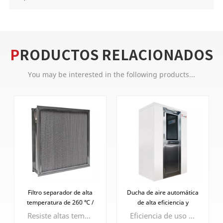
PRODUCTOS RELACIONADOS
You may be interested in the following products...
Filtro separador de alta
Ducha de aire automática
temperatura de 260 ℃ /
de alta eficiencia y
350 ℃
rodeada
Resiste altas temperaturas, eficiencia de filtración mejorada, vida útil prolongada, protección de equipos posteriores y versatilidad en diversas aplicaciones industriales.
Eficiencia de uso aumentada en un 50%: aire circular sin colisión, rotación centrífuga y tensión continuamente fortalecida, eliminando rápidamente las partículas de polvo.