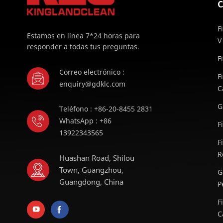
C
F
Estamos en línea 7*24 horas para
V
responder a todas tus preguntas.
F
Correo electrónico :
F
enquiry@gdklc.com
C
G
Teléfono : +86-20-8455 2831
WhatsApp : +86
F
13922343565
F
R
Huashan Road, Shilou
Town, Guangzhou,
G
Guangdong, China
P
F
C