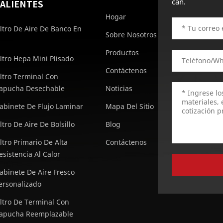
can.
ALIENTES
Hogar
iltro De Aire De Banco En
Sobre Nosotros
Productos
iltro Hepa Mini Plisado
Contáctenos
iltro Terminal Con
apucha Desechable
Noticias
abinete De Flujo Laminar
Mapa Del Sitio
iltro De Aire De Bolsillo
Blog
iltro Primario De Alta
Contáctenos
esistencia Al Calor
abinete De Aire Fresco
ersonalizado
iltro De Terminal Con
apucha Reemplazable