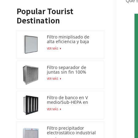
Que s
Popular Tourist
Destination
Filtro miniplisado de
alta eficiencia y baja
caída de presión (HEPA
VER MÁS
/ULPA)
Filtro separador de
juntas sin fin 100%
resistente a la humedad
VER MÁS
Filtro de banco en V
medio/Sub-HEPA en
marco de plástico
VER MÁS
Filtro precipitador
electrostático industrial
para filtro de aire Esp