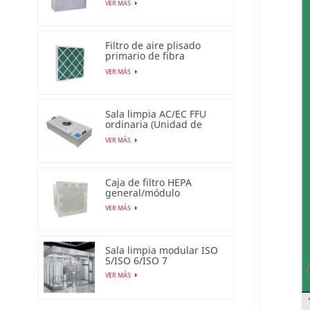
VER MÁS
Filtro de aire plisado
primario de fibra
sintética para uso
VER MÁS
industrial
Sala limpia AC/EC FFU
ordinaria (Unidad de
filtro de ventilador)
VER MÁS
Caja de filtro HEPA
general/módulo
terminal HEPA
VER MÁS
Sala limpia modular ISO
5/ISO 6/ISO 7
VER MÁS