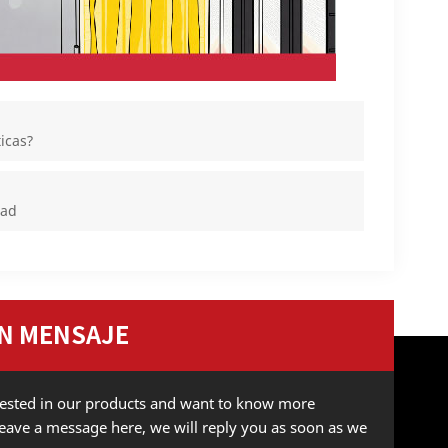
icas?
dad
N MENSAJE
erested in our products and want to know more
 leave a message here, we will reply you as soon as we