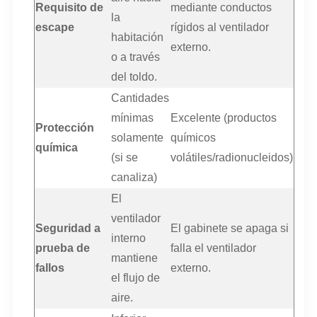
Requisito de
mediante conductos
la
escape
rígidos al ventilador
habitación
externo.
o a través
del toldo.
Cantidades
mínimas
Excelente (productos
Protección
solamente
químicos
química
(si se
volátiles/radionucleidos)
canaliza)
El
ventilador
Seguridad a
El gabinete se apaga si
interno
prueba de
falla el ventilador
mantiene
fallos
externo.
el flujo de
aire.