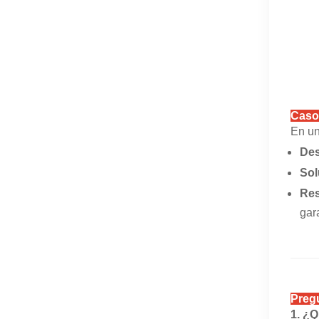
Caso 
En un
Des
Sol
Res
gara
Preg
1. ¿Q