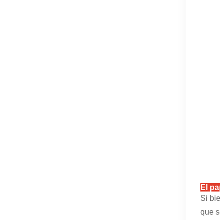
El pa
Si bi
que s