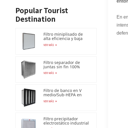
entor
Popular Tourist
En en
Destination
inten
defen
Filtro miniplisado de
alta eficiencia y baja
caída de presión (HEPA
VER MÁS
/ULPA)
Filtro separador de
juntas sin fin 100%
resistente a la humedad
VER MÁS
Filtro de banco en V
medio/Sub-HEPA en
marco de plástico
VER MÁS
Filtro precipitador
electrostático industrial
para filtro de aire Esp