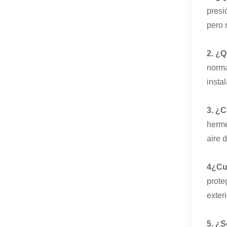
presi
pero 
2. ¿Q
norma
insta
3. ¿C
hermé
aire 
4
¿Cuá
prote
exter
5. ¿S