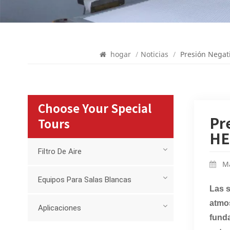
hogar
/
Noticias
/
Presión Negati
Choose Your Special
Pr
Tours
HE
Filtro De Aire
Ma
Equipos Para Salas Blancas
Las s
atmos
Aplicaciones
funda