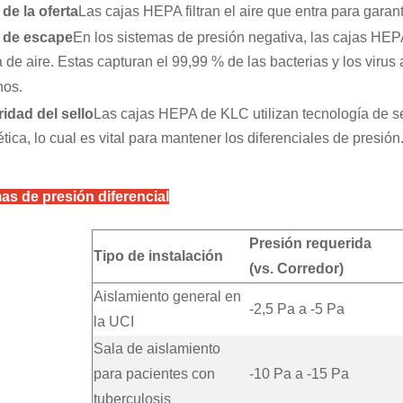
de la oferta
Las cajas HEPA filtran el aire que entra para garant
 de escape
En los sistemas de presión negativa, las cajas HEPA
a de aire. Estas capturan el 99,99 % de las bacterias y los virus
nos.
ridad del sello
Las cajas HEPA de KLC utilizan tecnología de s
tica, lo cual es vital para mantener los diferenciales de presión
s de presión diferencial
Presión requerida
Tipo de instalación
(vs. Corredor)
Aislamiento general en
-2,5 Pa a -5 Pa
la UCI
Sala de aislamiento
para pacientes con
-10 Pa a -15 Pa
tuberculosis