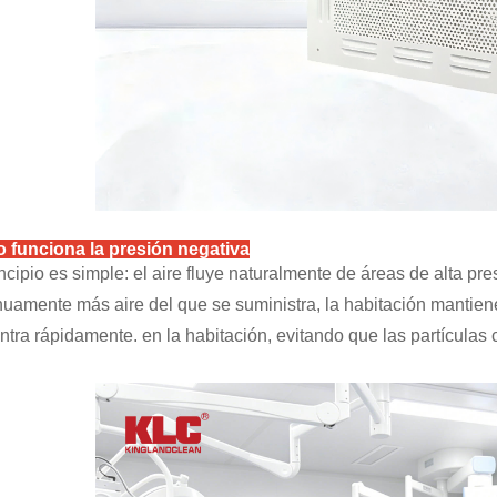
 funciona la presión negativa
incipio es simple: el aire fluye naturalmente de áreas de alta pr
nuamente más aire del que se suministra, la habitación mantiene
entra rápidamente.
en
la habitación, evitando que las partículas