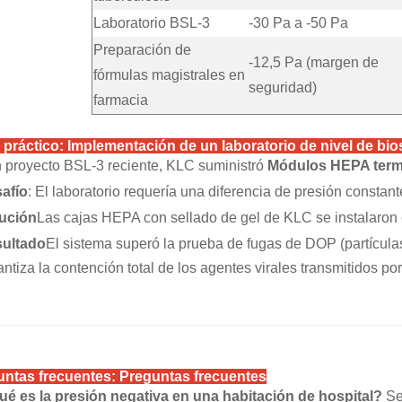
Laboratorio BSL-3
-30 Pa a -50 Pa
Preparación de
-12,5 Pa (margen de
fórmulas magistrales en
seguridad)
farmacia
práctico: Implementación de un laboratorio de nivel de bi
 proyecto BSL-3 reciente, KLC suministró
Módulos HEPA term
afío
: El laboratorio requería una diferencia de presión constant
ución
Las cajas HEPA con sellado de gel de KLC se instalaron 
ultado
El sistema superó la prueba de fugas de DOP (partículas 
ntiza la contención total de los agentes virales transmitidos por 
untas frecuentes: Preguntas frecuentes
ué es la presión negativa en una habitación de hospital?
Se 