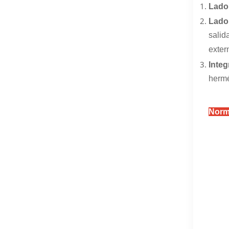
Lado 
Lado
salid
exter
Integ
hermé
Norma