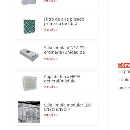
VER MÁS
Filtro de aire plisado
primario de fibra
sintética para uso
VER MÁS
industrial
Sala limpia AC/EC FFU
ordinaria (Unidad de
filtro de ventilador)
VER MÁS
Cómo
El pr
Caja de filtro HEPA
conti
general/módulo
terminal HEPA
aire 
VER MÁS
Sala limpia modular ISO
5/ISO 6/ISO 7
VER MÁS