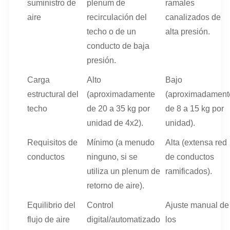
suministro de
plenum de
ramales
aire
recirculación del
canalizados de
techo o de un
alta presión.
conducto de baja
presión.
Carga
Alto
Bajo
estructural del
(aproximadamente
(aproximadament
techo
de 20 a 35 kg por
de 8 a 15 kg por
unidad de 4x2).
unidad).
Requisitos de
Mínimo (a menudo
Alta (extensa red
conductos
ninguno, si se
de conductos
utiliza un plenum de
ramificados).
retorno de aire).
Equilibrio del
Control
Ajuste manual de
flujo de aire
digital/automatizado
los