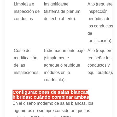
Limpieza e
Insignificante
Alto (requiere
inspección de
(sistema de plenum
inspección
conductos
de techo abierto).
periódica de
los conductos
de
ramificación).
Costo de
Extremadamente bajo
Alto (requiere
modificación
(simplemente
rediseñar los
de las
agregue o reubique
conductos y
instalaciones
módulos en la
equilibrarlos).
cuadrícula).
Configuraciones de salas blancas
híbridas: cuándo combinar ambas
En el diseño moderno de salas blancas, los
ingenieros no siempre consideran que las