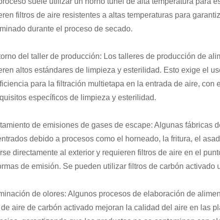
proceso suele utilizar un horno túnel de alta temperatura para e
eren filtros de aire resistentes a altas temperaturas para garant
minado durante el proceso de secado.
torno del taller de producción: Los talleres de producción de al
eren altos estándares de limpieza y esterilidad. Esto exige el uso d
eficiencia para la filtración multietapa en la entrada de aire, con
equisitos específicos de limpieza y esterilidad.
atamiento de emisiones de gases de escape: Algunas fábricas 
ntrados debido a procesos como el horneado, la fritura, el asa
arse directamente al exterior y requieren filtros de aire en el p
ormas de emisión. Se pueden utilizar filtros de carbón activado u
iminación de olores: Algunos procesos de elaboración de alimen
os de aire de carbón activado mejoran la calidad del aire en las