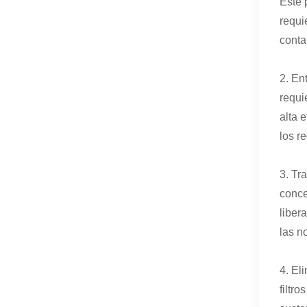
Este 
requi
conta
2. En
requi
alta 
los r
3. Tr
conce
liber
las n
4. El
filtr