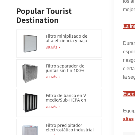
los a
mejor
Popular Tourist
Destination
La im
Filtro miniplisado de
alta eficiencia y baja
Duran
caída de presión (HEPA
VER MÁS
/ULPA)
espor
riesg
Filtro separador de
ciert
juntas sin fin 100%
resistente a la humedad
la se
VER MÁS
Escen
Filtro de banco en V
medio/Sub-HEPA en
marco de plástico
VER MÁS
Equip
altas
Filtro precipitador
electrostático industrial
para filtro de aire Esp