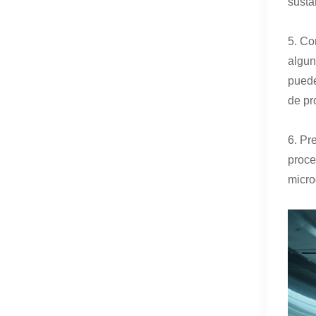
susta
5. Co
algun
puede
de pr
6. Pr
proce
micro