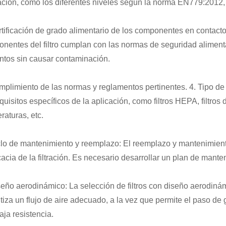
ación, como los diferentes niveles según la norma EN779:2012, o
rtificación de grado alimentario de los componentes en contacto
nentes del filtro cumplan con las normas de seguridad alimenta
ntos sin causar contaminación.
mplimiento de las normas y reglamentos pertinentes. 4. Tipo de f
equisitos específicos de la aplicación, como filtros HEPA, filtros d
raturas, etc.
clo de mantenimiento y reemplazo: El reemplazo y mantenimiento 
icacia de la filtración. Es necesario desarrollar un plan de man
seño aerodinámico: La selección de filtros con diseño aerodinámi
tiza un flujo de aire adecuado, a la vez que permite el paso d
aja resistencia.