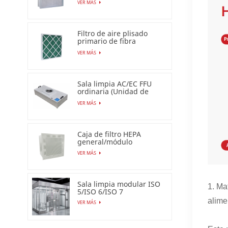
VER MÁS
Filtro de aire plisado
primario de fibra
sintética para uso
VER MÁS
industrial
Sala limpia AC/EC FFU
ordinaria (Unidad de
filtro de ventilador)
VER MÁS
Caja de filtro HEPA
general/módulo
terminal HEPA
VER MÁS
Sala limpia modular ISO
1. Ma
5/ISO 6/ISO 7
alime
VER MÁS