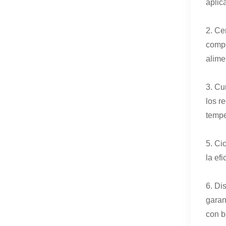
aplic
2. Ce
compo
alime
3. Cu
los r
tempe
5. Ci
la ef
6. Di
garan
con b