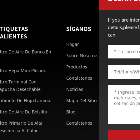
If you are int
details,please
ETIQUETAS
SÍGANOS
can.
ALIENTES
Hogar
iltro De Aire De Banco En
Sobre Nosotros
Productos
iltro Hepa Mini Plisado
Contáctenos
iltro Terminal Con
apucha Desechable
Noticias
abinete De Flujo Laminar
Mapa Del Sitio
iltro De Aire De Bolsillo
Blog
iltro Primario De Alta
Contáctenos
esistencia Al Calor