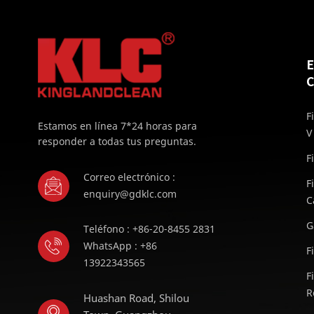
C
F
Estamos en línea 7*24 horas para
V
responder a todas tus preguntas.
F
Correo electrónico :
F
enquiry@gdklc.com
C
G
Teléfono : +86-20-8455 2831
WhatsApp : +86
F
13922343565
F
R
Huashan Road, Shilou