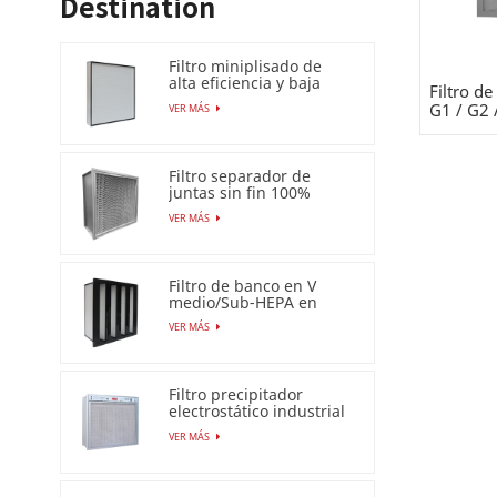
Destination
Filtro miniplisado de
alta eficiencia y baja
Filtro de
caída de presión (HEPA
G1 / G2 
VER MÁS
/ULPA)
Filtro separador de
juntas sin fin 100%
resistente a la humedad
VER MÁS
Filtro de banco en V
medio/Sub-HEPA en
marco de plástico
VER MÁS
Filtro precipitador
electrostático industrial
para filtro de aire Esp
VER MÁS