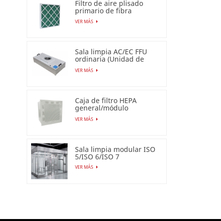
Filtro de aire plisado
primario de fibra
sintética para uso
VER MÁS
industrial
Sala limpia AC/EC FFU
ordinaria (Unidad de
filtro de ventilador)
VER MÁS
Caja de filtro HEPA
general/módulo
terminal HEPA
VER MÁS
Sala limpia modular ISO
5/ISO 6/ISO 7
VER MÁS