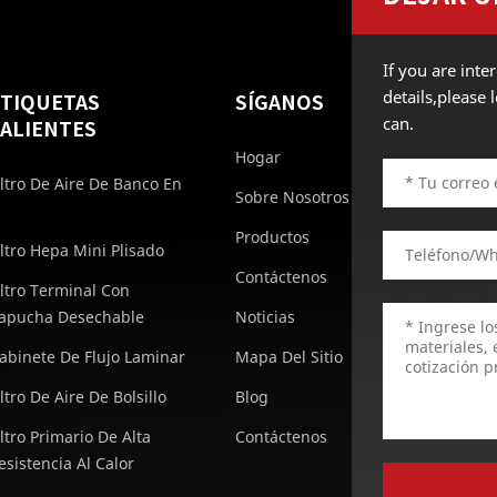
If you are int
details,please
ETIQUETAS
SÍGANOS
can.
ALIENTES
Hogar
iltro De Aire De Banco En
Sobre Nosotros
Productos
iltro Hepa Mini Plisado
Contáctenos
iltro Terminal Con
apucha Desechable
Noticias
abinete De Flujo Laminar
Mapa Del Sitio
iltro De Aire De Bolsillo
Blog
iltro Primario De Alta
Contáctenos
esistencia Al Calor