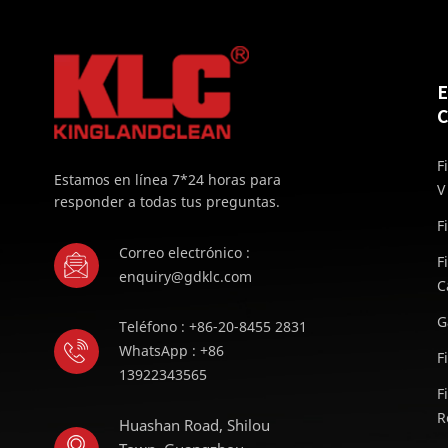
C
F
Estamos en línea 7*24 horas para
V
responder a todas tus preguntas.
F
Correo electrónico :
F
enquiry@gdklc.com
C
G
Teléfono : +86-20-8455 2831
WhatsApp : +86
F
13922343565
F
R
Huashan Road, Shilou