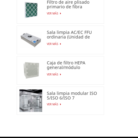
Filtro de aire plisado
primario de fibra
sintética para uso
VER MÁS
industrial
Sala limpia AC/EC FFU
ordinaria (Unidad de
filtro de ventilador)
VER MÁS
Caja de filtro HEPA
general/módulo
terminal HEPA
VER MÁS
Sala limpia modular ISO
5/ISO 6/ISO 7
VER MÁS