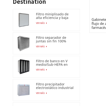
Destination
Filtro miniplisado de
alta eficiencia y baja
Gabinete
caída de presión (HEPA
flujo de 
VER MÁS
/ULPA)
farmacéu
Filtro separador de
juntas sin fin 100%
resistente a la humedad
VER MÁS
Filtro de banco en V
medio/Sub-HEPA en
marco de plástico
VER MÁS
Filtro precipitador
electrostático industrial
para filtro de aire Esp
VER MÁS