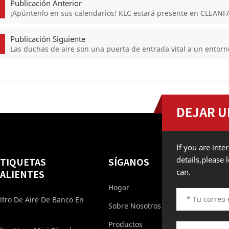
Publicación Anterior
¡Apúntenlo en sus calendarios! KLC estará presente en CLEA
Publicación Siguiente
Las duchas de aire son una puerta de entrada vital a un entorno
DEJAR U
If you are int
details,please
ETIQUETAS
SÍGANOS
can.
ALIENTES
Hogar
iltro De Aire De Banco En
Sobre Nosotros
Productos