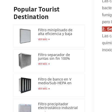
Las c
bacte
Popular Tourist
fumig
Destination
pero 
2. S
Filtro miniplisado de
alta eficiencia y baja
Las c
caída de presión (HEPA
VER MÁS
/ULPA)
quimi
inoxi
Filtro separador de
juntas sin fin 100%
resistente a la humedad
VER MÁS
Filtro de banco en V
medio/Sub-HEPA en
marco de plástico
VER MÁS
Filtro precipitador
electrostático industrial
para filtro de aire Esp