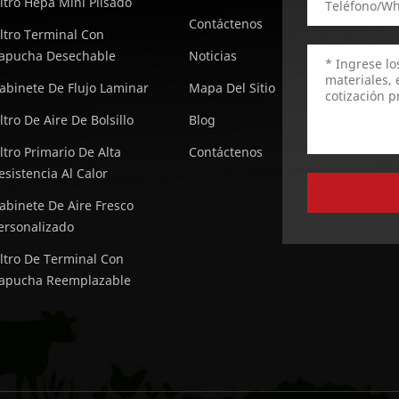
iltro Hepa Mini Plisado
Contáctenos
iltro Terminal Con
apucha Desechable
Noticias
abinete De Flujo Laminar
Mapa Del Sitio
iltro De Aire De Bolsillo
Blog
iltro Primario De Alta
Contáctenos
esistencia Al Calor
abinete De Aire Fresco
ersonalizado
iltro De Terminal Con
apucha Reemplazable