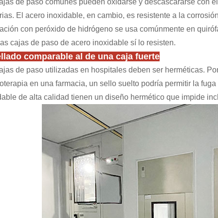
ajas de paso comunes pueden oxidarse y descascararse con el t
rias. El acero inoxidable, en cambio, es resistente a la corrosión 
ación con peróxido de hidrógeno se usa comúnmente en quiróf
las cajas de paso de acero inoxidable sí lo resisten.
ellado comparable al de una caja fuerte
ajas de paso utilizadas en hospitales deben ser herméticas. Po
oterapia en una farmacia, un sello suelto podría permitir la fuga
dable de alta calidad tienen un diseño hermético que impide incl