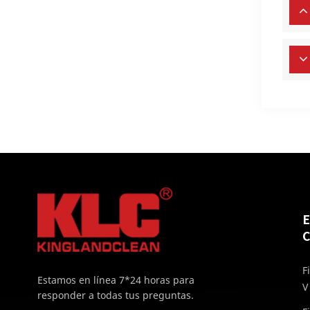
C
F
Estamos en línea 7*24 horas para
V
responder a todas tus preguntas.