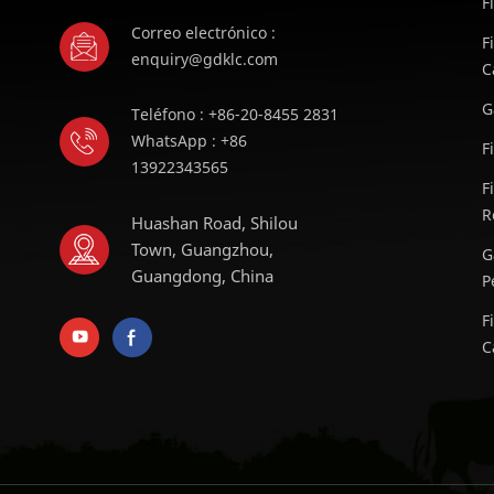
F
Correo electrónico :
F
enquiry@gdklc.com
C
G
Teléfono : +86-20-8455 2831
WhatsApp : +86
F
13922343565
F
R
Huashan Road, Shilou
Town, Guangzhou,
G
Guangdong, China
P
F
C