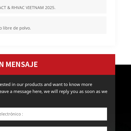
NFACT & RHVAC VIETNAM 2025.
 libre de polvo.
N MENSAJE
erested in our products and want to know more
 leave a message here, we will reply you as soon as we