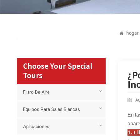
hogar
Choose Your Special
¿P
Tours
In
Filtro De Aire
Au
Equipos Para Salas Blancas
En la
apare
Aplicaciones
1. L