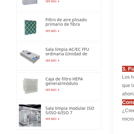
VER MÁS
Filtro de aire plisado
primario de fibra
sintética para uso
VER MÁS
industrial
Sala limpia AC/EC FFU
ordinaria (Unidad de
filtro de ventilador)
VER MÁS
3. F
Los h
Caja de filtro HEPA
general/módulo
que l
terminal HEPA
VER MÁS
ahorr
Conc
Sala limpia modular ISO
¿Cree
5/ISO 6/ISO 7
micro
VER MÁS