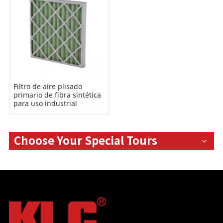
Filtro de aire plisado
primario de fibra sintética
para uso industrial
Choose Your Special Tours