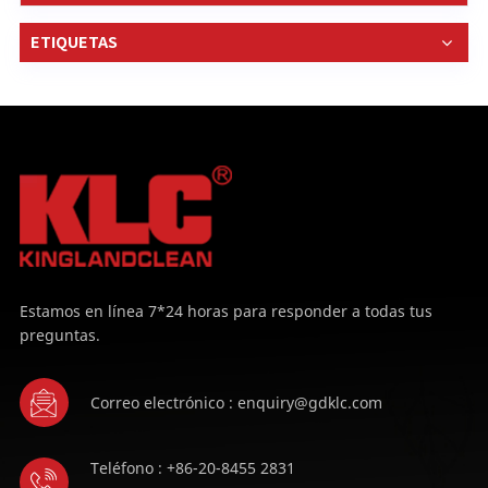
está en las salidas de aire fresco y de retorno, la
segunda etapa está en la sección de presión positiva
ETIQUETAS
del sistema y la tercera etapa está en el extremo del
aire de suministro. Hay muchos tipos de filtros, de
acuerdo con nuestra norma nacional GB50073-2013
"especificación de diseño de fábrica limpia", el filtro
de aire se divide en cuatro categorías según los
siguientes indicadores: CcategoríasObjeto de
filtroResistencia inicialPfiltro de aire primarioTamaño
de partícula ≥5μm
Estamos en línea 7*24 horas para responder a todas tus
preguntas.
Correo electrónico : enquiry@gdklc.com
Teléfono : +86-20-8455 2831