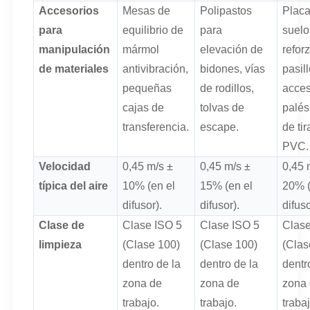
Accesorios
Mesas de
Polipastos
Placa
para
equilibrio de
para
suelo
manipulación
mármol
elevación de
refor
de materiales
antivibración,
bidones, vías
pasil
pequeñas
de rodillos,
acces
cajas de
tolvas de
palés
transferencia.
escape.
de ti
PVC.
Velocidad
0,45 m/s ±
0,45 m/s ±
0,45 
típica del aire
10% (en el
15% (en el
20% (
difusor).
difusor).
difuso
Clase de
Clase ISO 5
Clase ISO 5
Clase
limpieza
(Clase 100)
(Clase 100)
(Clas
dentro de la
dentro de la
dentr
zona de
zona de
zona
trabajo.
trabajo.
trabaj