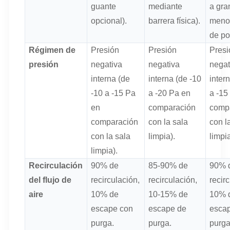
guante
mediante
a gra
opcional).
barrera física).
menor
de po
Régimen de
Presión
Presión
Presi
presión
negativa
negativa
negat
interna (de
interna (de -10
inter
-10 a -15 Pa
a -20 Pa en
a -15
en
comparación
comp
comparación
con la sala
con l
con la sala
limpia).
limpia
limpia).
Recirculación
90% de
85-90% de
90% 
del flujo de
recirculación,
recirculación,
recir
aire
10% de
10-15% de
10% 
escape con
escape de
esca
purga.
purga.
purga