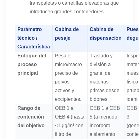
transpaletas o carretillas elevadoras que
introducen grandes contenedores.
Parámetro
Cabina de
Cabina de
Pues
técnico /
pesaje
dispensación
degu
Característica
Enfoque del
Pesaje
Traslado y
Inspe
proceso
micro/macro
división a
mater
principal
preciso de
granel de
mues
polvos
materias
físico
activos y
primas desde
prue
excipientes.
bidones.
identi
Rango de
OEB 1 a
OEB 1 a OEB
OEB 
contención
OEB 4 (hasta
5 (a menudo
3
del objetivo
<1 µg/m³ con
incorpora
(gene
filtro de
aislamiento
cont