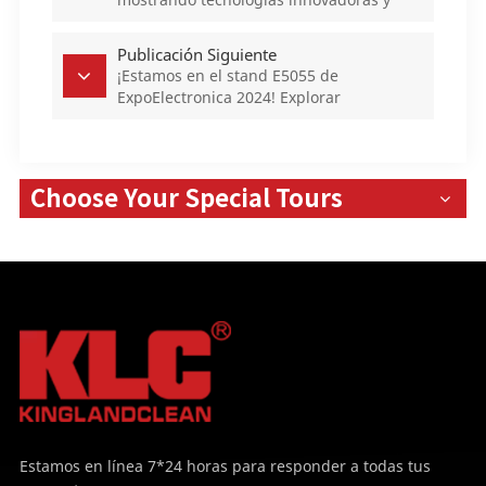
ampliando oportunidades de cooperación
Publicación Siguiente
¡Estamos en el stand E5055 de
ExpoElectronica 2024! Explorar
conjuntamente salas limpias en la
industria electrónica
Choose Your Special Tours
Estamos en línea 7*24 horas para responder a todas tus