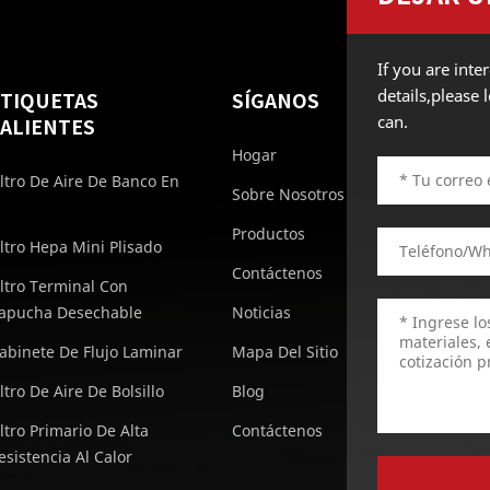
If you are int
details,please
ETIQUETAS
SÍGANOS
can.
ALIENTES
Hogar
iltro De Aire De Banco En
Sobre Nosotros
Productos
iltro Hepa Mini Plisado
Contáctenos
iltro Terminal Con
apucha Desechable
Noticias
abinete De Flujo Laminar
Mapa Del Sitio
iltro De Aire De Bolsillo
Blog
iltro Primario De Alta
Contáctenos
esistencia Al Calor