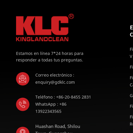
C
F
Estamos en línea 7*24 horas para
V
responder a todas tus preguntas.
F
Correo electrónico :
F
enquiry@gdklc.com
C
G
Teléfono : +86-20-8455 2831
WhatsApp : +86
F
13922343565
F
R
Huashan Road, Shilou