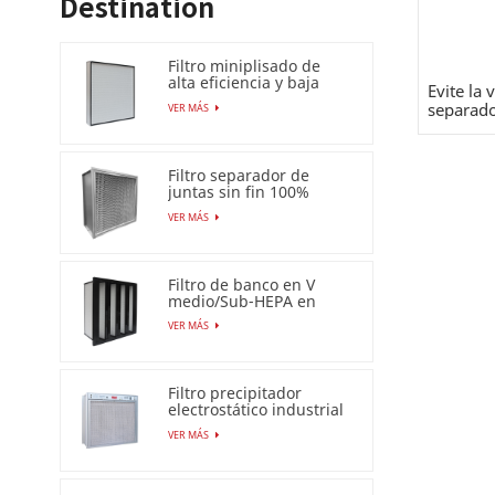
Destination
Filtro miniplisado de
alta eficiencia y baja
Evite la 
caída de presión (HEPA
separado
VER MÁS
/ULPA)
Filtro separador de
juntas sin fin 100%
resistente a la humedad
VER MÁS
Filtro de banco en V
medio/Sub-HEPA en
marco de plástico
VER MÁS
Filtro precipitador
electrostático industrial
para filtro de aire Esp
VER MÁS