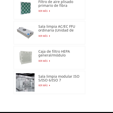
Filtro de aire plisado
primario de fibra
sintética para uso
VER MÁS
industrial
Sala limpia AC/EC FFU
ordinaria (Unidad de
filtro de ventilador)
VER MÁS
Caja de filtro HEPA
general/módulo
terminal HEPA
VER MÁS
Sala limpia modular ISO
5/ISO 6/ISO 7
VER MÁS