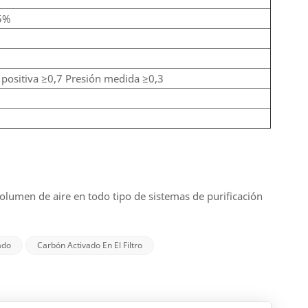
5%
 positiva ≥0,7 Presión medida ≥0,3
volumen de aire en todo tipo de sistemas de purificación
ado
Carbón Activado En El Filtro