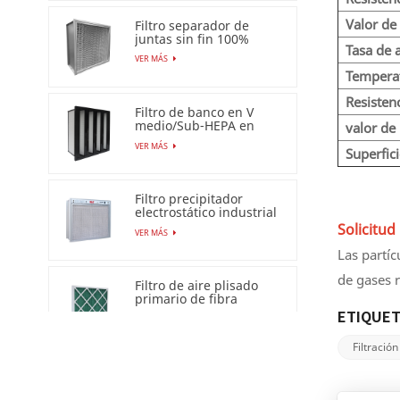
Valor de
Filtro separador de
juntas sin fin 100%
Tasa de 
resistente a la
VER MÁS
humedad
Tempera
Resisten
Filtro de banco en V
medio/Sub-HEPA en
valor de
marco de plástico
VER MÁS
Superfici
Filtro precipitador
electrostático industrial
para filtro de aire Esp
Solicitud
VER MÁS
Las partíc
de gases 
Filtro de aire plisado
primario de fibra
sintética para uso
ETIQUET
VER MÁS
industrial
Filtració
Sala limpia AC/EC FFU
ordinaria (Unidad de
filtro de ventilador)