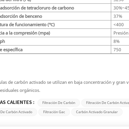
 adsorción de tetracloruro de carbono
30%~4
adsorción de benceno
37%
tura de funcionamiento (℃)
<400
cia a la compresión (mpa)
Presión
 ph
8%
e específica
750
ulas de carbón activado se utilizan en baja concentración y gran 
residuales orgánicos.
AS CALIENTES :
Filtración De Carbón
Filtración De Carbón Activ
n De Carbón Activado
Filtración Gac
Carbón Activado Granular