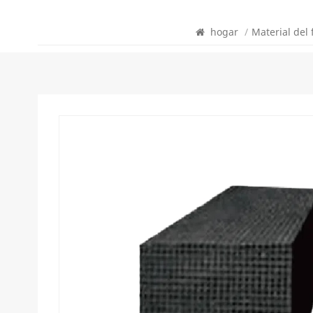
hogar
/
Material del f