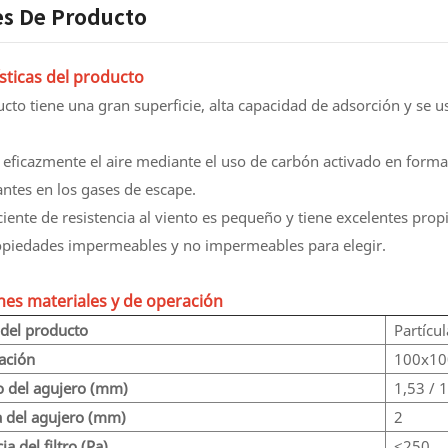
es De Producto
sticas del producto
ucto tiene una gran superficie, alta capacidad de adsorción y se
a eficazmente el aire mediante el uso de carbón activado en for
ntes en los gases de escape.
ciente de resistencia al viento es pequeño y tiene excelentes pro
piedades impermeables y no impermeables para elegir.
nes materiales y de operación
del producto
Partícu
cación
100x10
 del agujero (mm)
1,53 / 
a del agujero (mm)
2
ia del filtro (Pa)
≤250