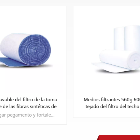
s filtrantes 560g 600g del
Filtro de piso de cabina de
o del filtro del techo de la
de medios de fibra de vidr
cabina de pintura F5
G4/filtro de escape de cab
pintura