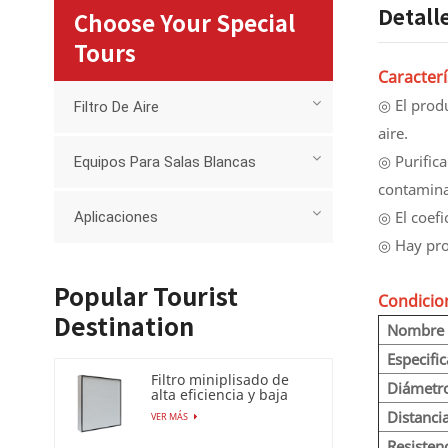
Detall
Choose Your Special
Tours
Caracterí
◎ El prod
Filtro De Aire
aire.
◎ Purific
Equipos Para Salas Blancas
contamina
◎ El coefi
Aplicaciones
◎ Hay pro
Popular Tourist
Condicio
Destination
Nombre 
Especifi
Filtro miniplisado de
Diámetro
alta eficiencia y baja
caída de presión (HEPA
Distanci
VER MÁS
/ULPA)
Resistenc