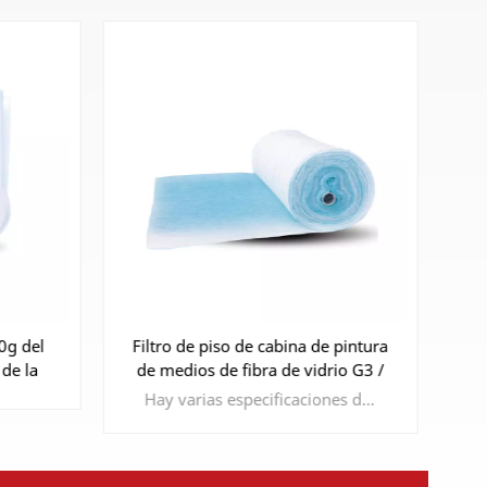
 pintura
G3 G4 2x20 1x20m Fibra
io G3 /
sintética/fibra de vidrio Núcleo de
la
ina de
rollo automático
Hay varias especificaciones disponibles para que usted elijaFácil de identificar la parte delantera y trasera.