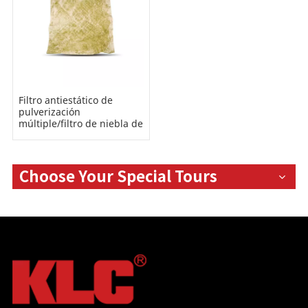
Filtro antiestático de
pulverización
múltiple/filtro de niebla de
pintura G3 G4
Choose Your Special Tours