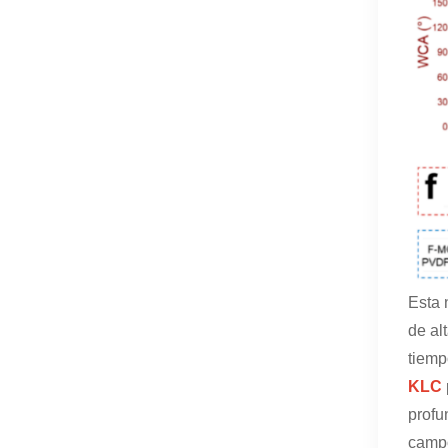
Esta 
de al
tiemp
KLC
profu
campo