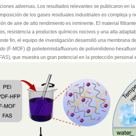
ciones adversas. Los resultados relevantes se publicaron en la 
mposición de los gases residuales industriales es compleja y no
ación de aire de alto rendimiento es inminente. El material filtra
dos, resistencia a productos químicos nocivos y una alta adaptab
este fin, el equipo de investigación desarrolló una membrana d
ado (F-MOF) @ polieterimida/fluoruro de polivinilideno-hexafluo
AS), que muestra un gran potencial en la protección personal e in