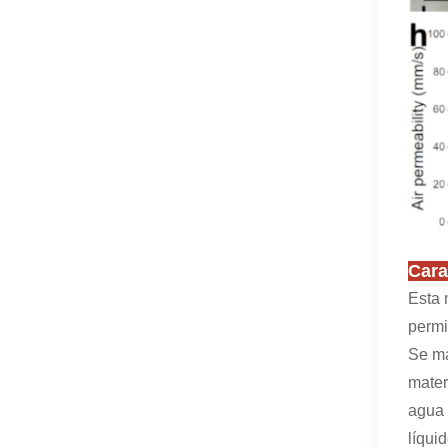
Cara
Esta 
permi
Se ma
mater
agua 
líqui