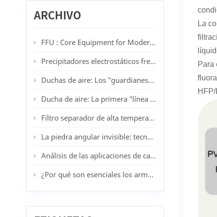
condi
ARCHIVO
La co
filtr
FFU : Core Equipment for Modern Cleanrooms
líqui
Precipitadores electrostáticos frente a filtros HEPA: Cuando la filtración lavable supera a los medios desechables
Para 
fluor
Duchas de aire: Los "guardianes" de las salas blancas
HFP/F
Ducha de aire: La primera "línea de defensa de purificación" para salas blancas
Filtro separador de alta temperatura de 450 °C de KLC: Solución a los desafíos de filtración a alta temperatura en la pintura por pulverización y la fabricación de automóviles.
La piedra angular invisible: tecnología, industria y tendencias futuras de las salas blancas
Análisis de las aplicaciones de campanas de flujo laminar en diferentes industrias: desde los principios básicos hasta los escenarios prácticos.
¿Por qué son esenciales los armarios libres de polvo para los talleres en salas blancas?