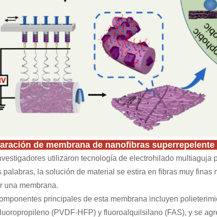
aración de membrana de nanofibras superrepelente 
nvestigadores utilizaron tecnología de electrohilado multiaguj
 palabras, la solución de material se estira en fibras muy finas
ar una membrana.
omponentes principales de esta membrana incluyen polieterimida
luoropropileno (PVDF-HFP) y fluoroalquilsilano (FAS), y se agr