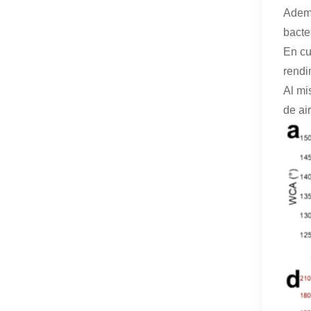
Ademá
bacte
En cu
rendi
Al mi
de ai