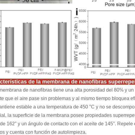
cterísticas de la membrana de nanofibras superrepel
membrana de nanofibras tiene una alta porosidad del 80% y un
te que el aire pase sin problemas y al mismo tiempo bloquea efi
ntiene estable a una temperatura de 450 °C y no se descompon
ial, la superficie de la membrana posee propiedades superrepel
de 162° y un ángulo de contacto con el aceite de 145°. Repele e
dos y cuenta con función de autolimpieza.