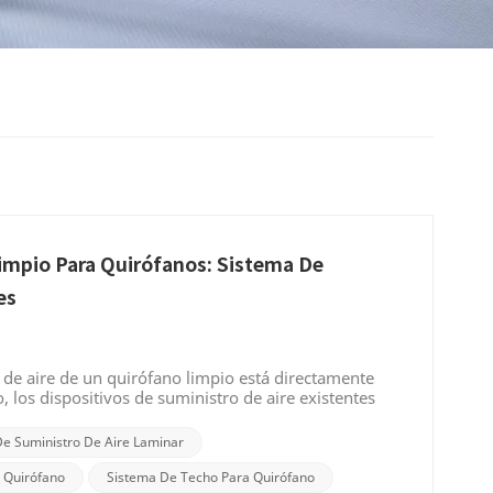
Limpio Para Quirófanos: Sistema De
es
 de aire de un quirófano limpio está directamente
, los dispositivos de suministro de aire existentes
ciente y la dificultad para satisfacer las necesidades
 ambiental. Para abordar estos problemas, existe una
De Suministro De Aire Laminar
ire de boca ancha y baja velocidad que permite
ntes Actualmente, el laminar Dispositivo de suministro
l Quirófano
Sistema De Techo Para Quirófano