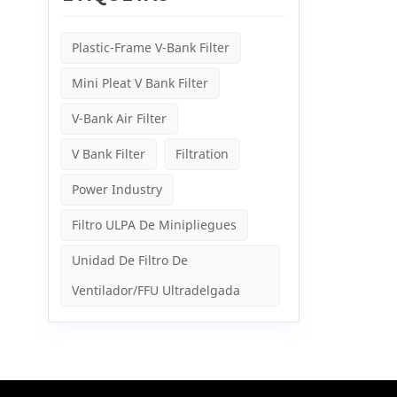
precis
sitio q
sumini
Plastic-Frame V-Bank Filter
un ambi
a ambo
Mini Pleat V Bank Filter
dinámic
tambié
de mane
V-Bank Air Filter
neuroci
requisi
V Bank Filter
Filtration
velocid
tiene v
Power Industry
al opti
consum
Filtro ULPA De Minipliegues
Unidad De Filtro De
Ventilador/FFU Ultradelgada