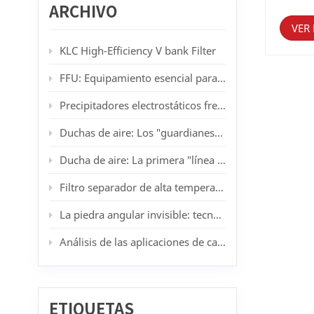
de aire
ARCHIVO
aire l
la inte
VER
afecta
KLC High-Efficiency V bank Filter
quirúrg
quiróf
FFU: Equipamiento esencial para salas blancas modernas
método
los pa
resulta
Precipitadores electrostáticos frente a filtros HEPA: Cuando la filtración lavable supera a los medios desechables
del flu
suminis
Duchas de aire: Los "guardianes" de las salas blancas
suminis
operaci
Ducha de aire: La primera "línea de defensa de purificación" para salas blancas
utiliza
puede e
Filtro separador de alta temperatura de 450 °C de KLC: Solución a los desafíos de filtración a alta temperatura en la pintura por pulverización y la fabricación de automóviles.
persona
proceso
La piedra angular invisible: tecnología, industria y tendencias futuras de las salas blancas
análisi
de dis
Análisis de las aplicaciones de campanas de flujo laminar en diferentes industrias: desde los principios básicos hasta los escenarios prácticos.
sumini
princip
garanti
baja v
humeda
signifi
ETIQUETAS