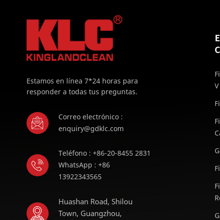
C
F
Estamos en línea 7*24 horas para
V
responder a todas tus preguntas.
F
Correo electrónico :
F
enquiry@gdklc.com
C
G
Teléfono : +86-20-8455 2831
WhatsApp : +86
F
13922343565
F
R
Huashan Road, Shilou
Town, Guangzhou,
G