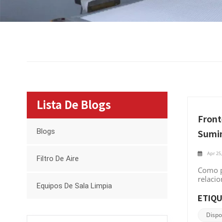
Lista De Blogs
Front
Blogs
Sumin
Apr 25,
Filtro De Aire
Como p
relacio
Equipos De Sala Limpia
present
indivi
ETIQU
soluci
diferen
Dispo