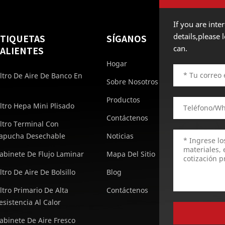
If you are int
details,please
ETIQUETAS
SÍGANOS
can.
ALIENTES
Hogar
iltro De Aire De Banco En
Sobre Nosotros
Productos
iltro Hepa Mini Plisado
Contáctenos
iltro Terminal Con
apucha Desechable
Noticias
abinete De Flujo Laminar
Mapa Del Sitio
iltro De Aire De Bolsillo
Blog
iltro Primario De Alta
Contáctenos
esistencia Al Calor
abinete De Aire Fresco