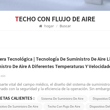
TECHO CON FLUJO DE AIRE
hogar
/
Buscar
era Tecnológica | Tecnología De Suministro De Aire 
istro De Aire A Diferentes Temperaturas Y Velocidad
 2025
arte vital del campo médico, el diseño del sistema de suministro
nado con la seguridad y la eficiencia de la operación. Sin embargo
an limitaciones obvias, como una capacidad antiinterferente insufi
duales de médicos y pacientes en cuanto a temperatura y humedad
ETAS CALIENTES :
Sistema De Suministro De Aire
Dispositivo 
ón innovadora: un sistema de suministro de aire con cortina de a
tes temperaturas y velocidades. Análisis de los problemas existe
sitivo De Suministro De Aire
Techo Con Flujo De Aire
Dispositivo De